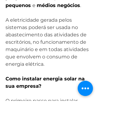
pequenos 
e 
médios negócios
.
A eletricidade gerada pelos 
sistemas poderá ser usada no 
abastecimento das atividades de 
escritórios, no funcionamento de 
maquinário e em todas atividades 
que envolvem o consumo de 
energia elétrica.
Como instalar energia solar na 
sua empresa?
O primeiro passo para instalar 
Energia Solar 
em sua empresa é 
avaliar as 
empresas 
instaladoras 
especialistas neste setor. Afinal, a 
instalação em empresas costuma 