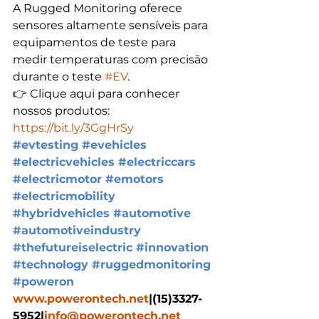
A Rugged Monitoring oferece 
sensores altamente sensíveis para 
equipamentos de teste para 
medir temperaturas com precisão 
durante o teste 
#EV
.
👉 Clique aqui para conhecer 
nossos produtos: 
https://bit.ly/3GgHrSy
#evtesting
#evehicles
#electricvehicles
#electriccars
#electricmotor
#emotors
#electricmobility
#hybridvehicles
#automotive
#automotiveindustry
#thefutureiselectric
#innovation
#technology
#ruggedmonitoring
#poweron
www.powerontech.net
|(15)3327-
5952|
info@powerontech.net