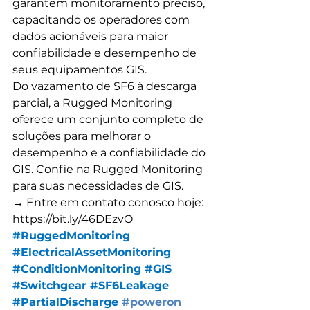
garantem monitoramento preciso, 
capacitando os operadores com 
dados acionáveis para maior 
confiabilidade e desempenho de 
seus equipamentos GIS.
Do vazamento de SF6 à descarga 
parcial, a Rugged Monitoring 
oferece um conjunto completo de 
soluções para melhorar o 
desempenho e a confiabilidade do 
GIS. Confie na Rugged Monitoring 
para suas necessidades de GIS.
→ Entre em contato conosco hoje: 
https://bit.ly/46DEzvO
#RuggedMonitoring
#ElectricalAssetMonitoring
#ConditionMonitoring
#GIS
#Switchgear
#SF6Leakage
#PartialDischarge
#poweron